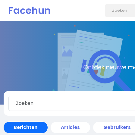
Facehun
Ontdek nieuwe me
Berichten
Articles
Gebruikers