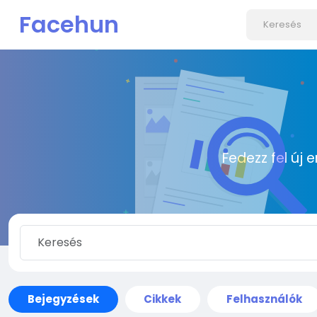
Facehun
Fedezz fel új 
Bejegyzések
Cikkek
Felhasználók