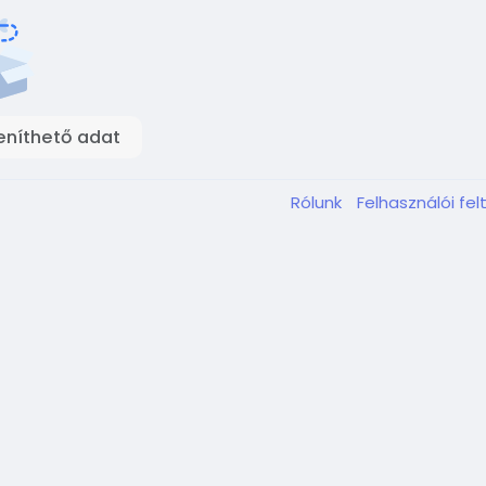
eníthető adat
Rólunk
Felhasználói fel