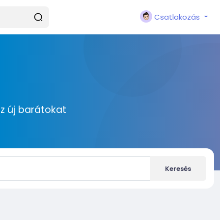
Csatlakozás
zz új barátokat
Keresés