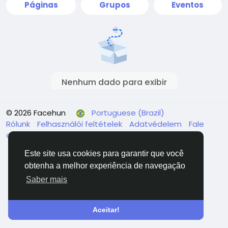
Páginas
Grupos
Eventos
Nenhum dado para exibir
© 2026 Facehun
Portuguese (Brazil)
Rólunk
Felhasználói feltételek
Adatvédelem
Fale
conosco
Diretório
Este site usa cookies para garantir que você
obtenha a melhor experiência de navegação
Saber mais
Aceitar!