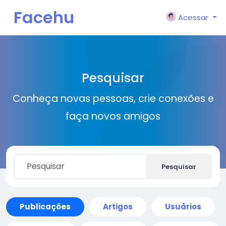
Facehu
Acessar
n
Pesquisar
Conheça novas pessoas, crie conexões e
faça novos amigos
Pesquisar
Publicações
Artigos
Usuários