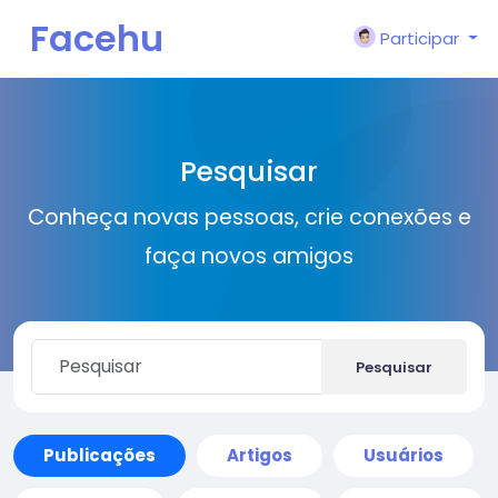
Facehu
Participar
n
Pesquisar
Conheça novas pessoas, crie conexões e
faça novos amigos
Pesquisar
Publicações
Artigos
Usuários