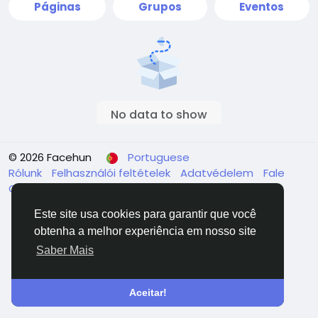
Páginas
Grupos
Eventos
No data to show
© 2026 Facehun
Portuguese
Rólunk
Felhasználói feltételek
Adatvédelem
Fale
Conosco
Diretório
Este site usa cookies para garantir que você
obtenha a melhor experiência em nosso site
Saber Mais
Aceitar!