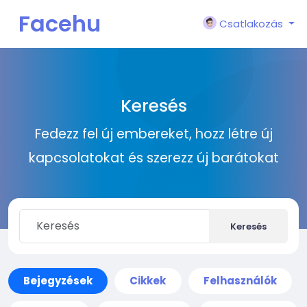
Facehu
Csatlakozás
n
Keresés
Fedezz fel új embereket, hozz létre új
kapcsolatokat és szerezz új barátokat
Keresés
Bejegyzések
Cikkek
Felhasználók