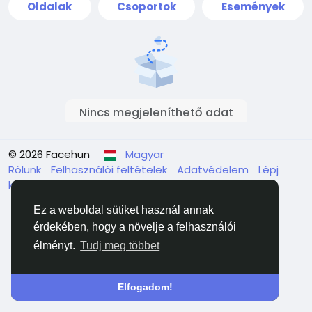
Oldalak
Csoportok
Események
Nincs megjeleníthető adat
© 2026 Facehun
Magyar
Rólunk
Felhasználói feltételek
Adatvédelem
Lépj
kapcsolatba velünk
Könyvtár
Ez a weboldal sütiket használ annak
érdekében, hogy a növelje a felhasználói
élményt.
Tudj meg többet
Elfogadom!