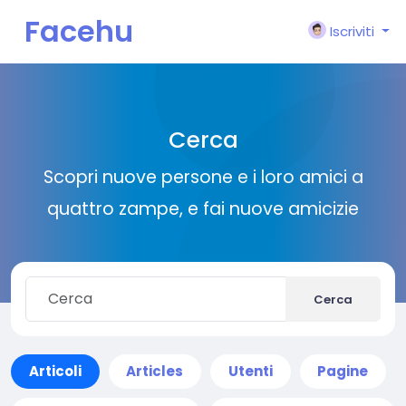
Facehu
Iscriviti
n
Cerca
Scopri nuove persone e i loro amici a
quattro zampe, e fai nuove amicizie
Cerca
Articoli
Articles
Utenti
Pagine