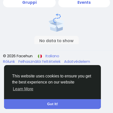
Gruppi
Events
No data to show
© 2026 Facehun
Italiano
Rólunk
Felhasználói feltételek
Adatvédelem
Contattaci
Elenco
This website uses cookies to ensure you get
the best experience on our website
Learn More
Got It!