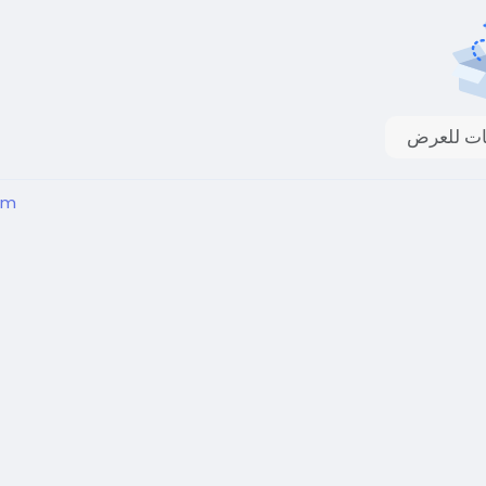
انات للعرض
em