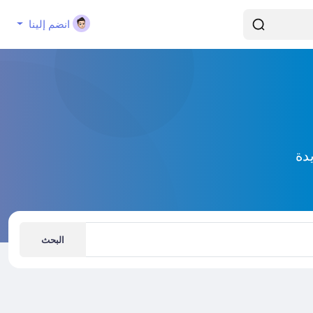
انضم إلينا
دة
البحث