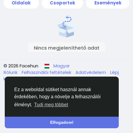
Oldalak
Csoportok
Események
Nincs megjeleníthető adat
© 2026 Facehun
Magyar
Rólunk
Felhasználói feltételek
Adatvédelem
Lépj
kapcsolatba velünk
Könyvtár
Ez a weboldal sütiket használ annak
érdekében, hogy a növelje a felhasználói
élményt.
Tudj meg többet
Elfogadom!