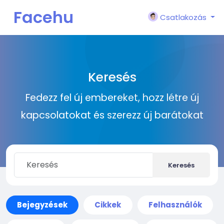
Facehu
Csatlakozás
n
Keresés
Fedezz fel új embereket, hozz létre új
kapcsolatokat és szerezz új barátokat
Keresés
Bejegyzések
Cikkek
Felhasználók