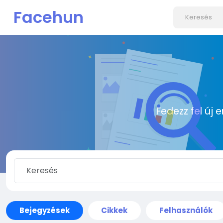
Facehun
Fedezz fel új 
Bejegyzések
Cikkek
Felhasználók