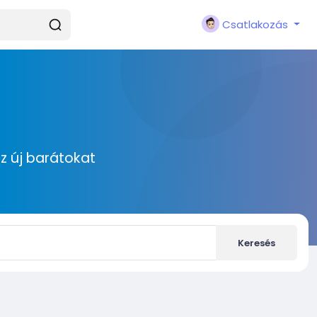
Csatlakozás
zz új barátokat
Keresés