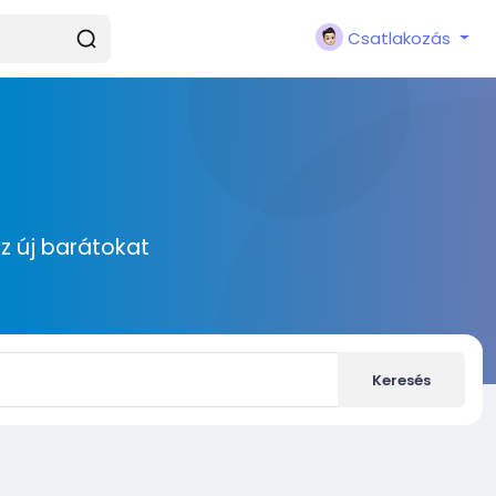
Csatlakozás
zz új barátokat
Keresés