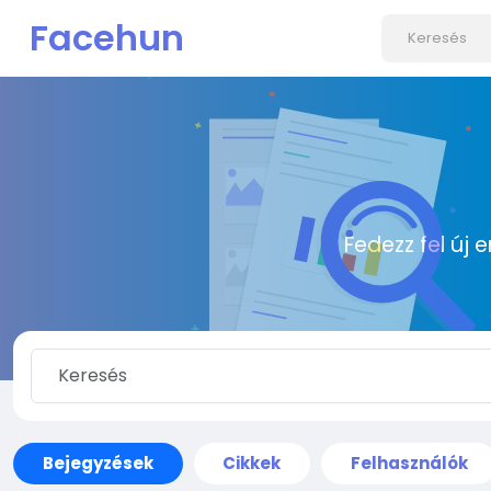
Facehun
Fedezz fel új 
Bejegyzések
Cikkek
Felhasználók