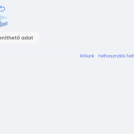
eníthető adat
Rólunk
Felhasználói fel