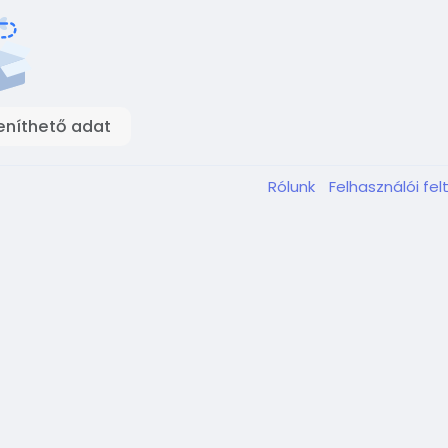
eníthető adat
Rólunk
Felhasználói fel