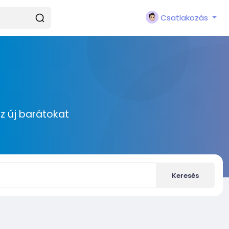
Csatlakozás
zz új barátokat
Keresés