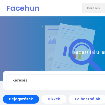
Facehun
Fedezz fel új 
Bejegyzések
Cikkek
Felhasználók