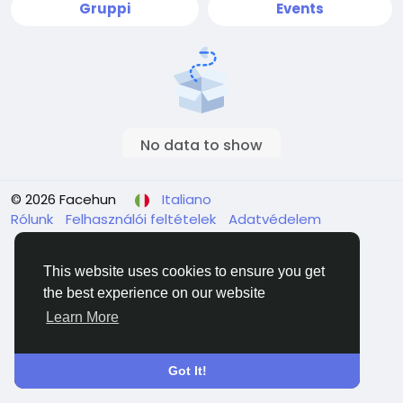
Gruppi
Events
No data to show
© 2026 Facehun
Italiano
Rólunk
Felhasználói feltételek
Adatvédelem
Contattaci
Elenco
This website uses cookies to ensure you get
the best experience on our website
Learn More
Got It!