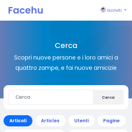
Facehu
Iscriviti
n
Cerca
Scopri nuove persone e i loro amici a
quattro zampe, e fai nuove amicizie
Cerca
Articoli
Articles
Utenti
Pagine