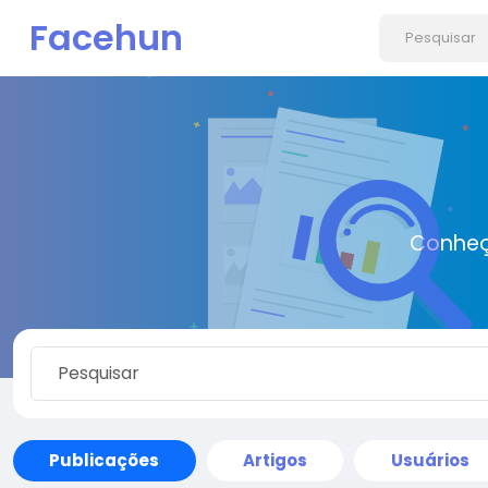
Facehun
Conheç
Publicações
Artigos
Usuários