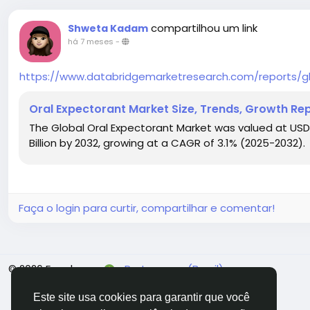
compartilhou um link
Shweta Kadam
há 7 meses
-
https://www.databridgemarketresearch.com/reports/g
Oral Expectorant Market Size, Trends, Growth Re
The Global Oral Expectorant Market was valued at USD 4
Billion by 2032, growing at a CAGR of 3.1% (2025-2032).
Faça o login para curtir, compartilhar e comentar!
© 2026 Facehun
Portuguese (Brazil)
Este site usa cookies para garantir que você