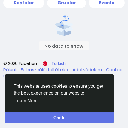
Sayfalar
Gruplar
Events
No data to show
© 2026 Facehun
Turkish
Rólunk
Felhasználói feltételek
Adatvédelem
Contact
Us
Rehber
This website uses cookies to ensure you get
the best experience on our website
Learn More
Got It!