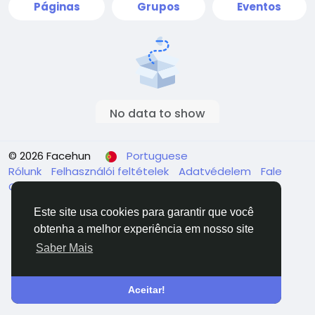
Páginas
Grupos
Eventos
No data to show
© 2026 Facehun
Portuguese
Rólunk
Felhasználói feltételek
Adatvédelem
Fale
Conosco
Diretório
Este site usa cookies para garantir que você
obtenha a melhor experiência em nosso site
Saber Mais
Aceitar!