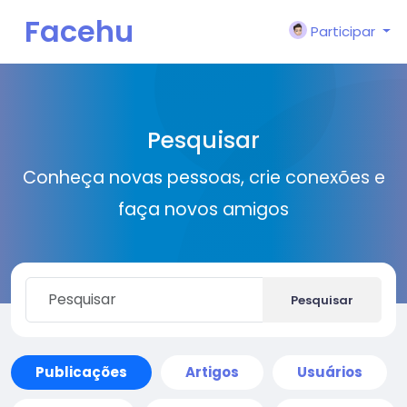
Facehu
Participar
n
Pesquisar
Conheça novas pessoas, crie conexões e
faça novos amigos
Pesquisar
Publicações
Artigos
Usuários