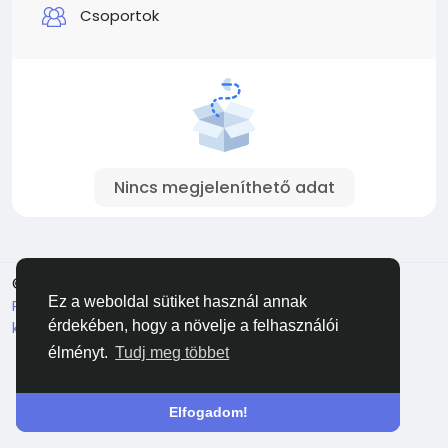
Csoportok
Nincs megjeleníthető adat
© 2026 Facehun
Magyar
Ez a weboldal sütiket használ annak
Rólunk
Felhasználói feltételek
Adatvédelem
Lépj
kapcsolatba velünk
Könyvtár
érdekében, hogy a növelje a felhasználói
élményt.
Tudj meg többet
Elfogadom!