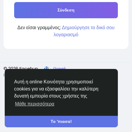
Σύνδεση
Δεν είσαι γραμμένος;
Δημιούργησε το δικό σου
λογαριασμό
© 2026 Facehun
Greek
Rólunk
Felhasználói feltételek
Adatvédelem
Επικοινώνησε μαζί μας
Κατάλογος
Αυτή η online Κοινότητα χρησιμοποιεί
cookies για να εξασφαλίσει την καλύτερη
δυνατή εμπειρία στους χρήστες της
Μάθε περισσότερα
Το 'πιασα!