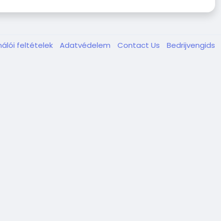
álói feltételek
Adatvédelem
Contact Us
Bedrijvengids