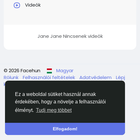
Videók
Jane Jane Nincsenek videók
© 2026 Facehun
Magyar
Rólunk
Felhasználói feltételek
Adatvédelem
Lépj
kapcsolatba velünk
Könyvtár
Ez a weboldal sütiket használ annak
érdekében, hogy a növelje a felhasználói
élményt.
Tudj meg többet
Elfogadom!