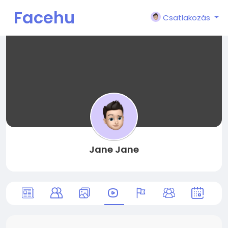
Facehu
Csatlakozás
n
Jane Jane