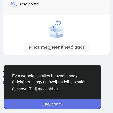
Csoportok
Nincs megjeleníthető adat
© 2026 Facehun
Magyar
Ez a weboldal sütiket használ annak
Rólunk
Felhasználói feltételek
Adatvédelem
Lépj
kapcsolatba velünk
Könyvtár
érdekében, hogy a növelje a felhasználói
élményt.
Tudj meg többet
Elfogadom!