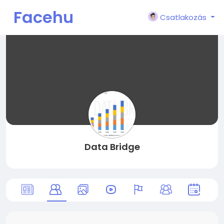
Facehu
Csatlakozás
n
Data Bridge