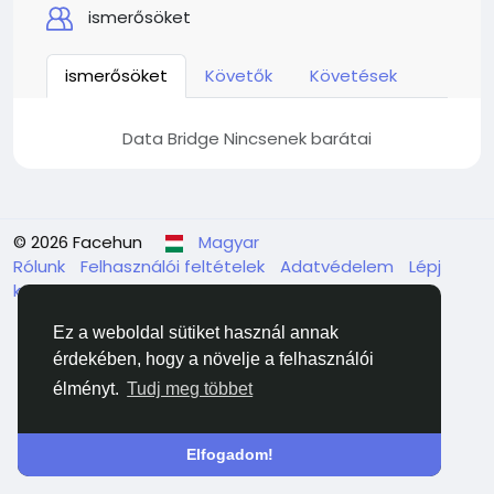
ismerősöket
ismerősöket
Követők
Követések
Data Bridge Nincsenek barátai
© 2026 Facehun
Magyar
Rólunk
Felhasználói feltételek
Adatvédelem
Lépj
kapcsolatba velünk
Könyvtár
Ez a weboldal sütiket használ annak
érdekében, hogy a növelje a felhasználói
élményt.
Tudj meg többet
Elfogadom!