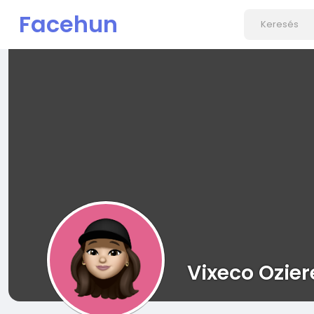
Facehun
Vixeco Ozier