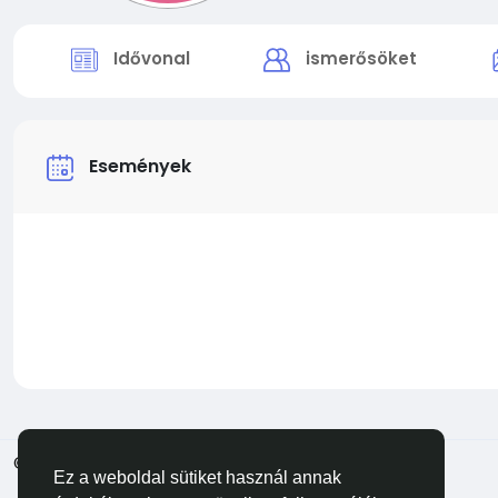
Idővonal
ismerősöket
Események
© 2026 Facehun
Magyar
Ez a weboldal sütiket használ annak