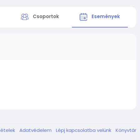
k
Csoportok
Események
tételek
Adatvédelem
Lépj kapcsolatba velünk
Könyvtár