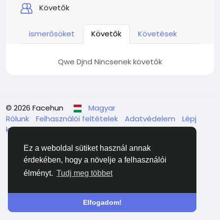
Követők
ismerősöket
Követők
Követések
Qwe Djnd Nincsenek követők
© 2026 Facehun
Magyar
Rólunk
Felhasználói feltételek
Adatvédelem
Lépj
kapcsolatba velünk
Könyvtár
Ez a weboldal sütiket használ annak
érdekében, hogy a növelje a felhasználói
élményt.
Tudj meg többet
Elfogadom!