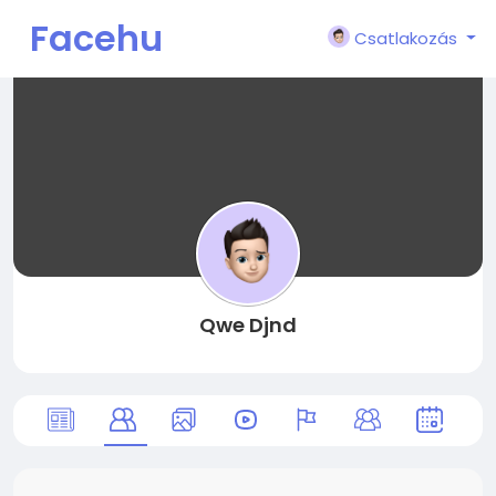
Facehu
Csatlakozás
n
Qwe Djnd