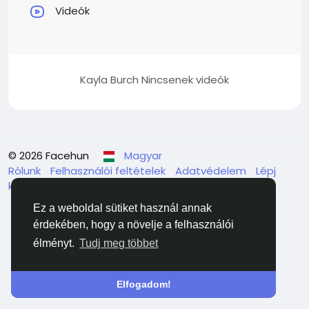
Videók
Kayla Burch Nincsenek videók
© 2026 Facehun
Magyar
Rólunk
Felhasználói feltételek
Adatvédelem
Lépj
kapcsolatba velünk
Könyvtár
Ez a weboldal sütiket használ annak
érdekében, hogy a növelje a felhasználói
élményt.
Tudj meg többet
Elfogadom!