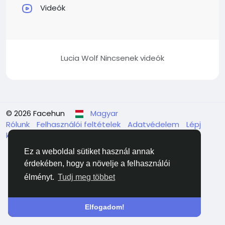
Videók
Lucia Wolf Nincsenek videók
© 2026 Facehun
Magyar
Rólunk
Felhasználói feltételek
Adatvédelem
Lépj
kapcsolatba velünk
Könyvtár
Ez a weboldal sütiket használ annak
érdekében, hogy a növelje a felhasználói
élményt.
Tudj meg többet
Elfogadom!