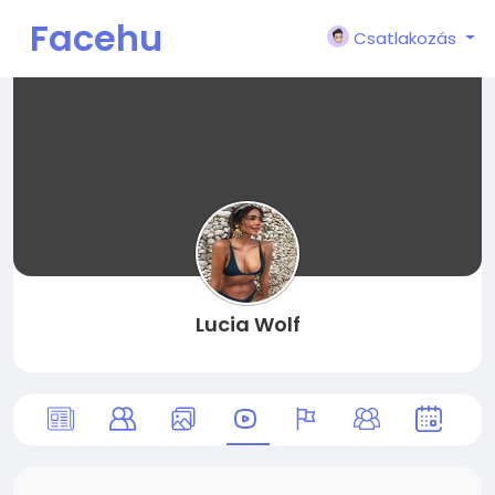
Facehu
Csatlakozás
n
Lucia Wolf