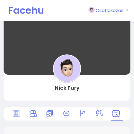
Facehu
Csatlakozás
n
Nick Fury