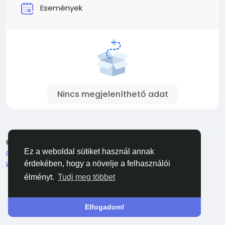
Események
Nincs megjeleníthető adat
© 2026 Facehun
Magyar
Ez a weboldal sütiket használ annak
Rólunk
Felhasználói feltételek
Adatvédelem
Lépj
kapcsolatba velünk
Könyvtár
érdekében, hogy a növelje a felhasználói
élményt.
Tudj meg többet
Elfogadom!