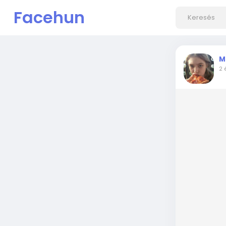
Facehun
M
2 