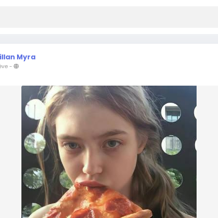
illan Myra
éve
-