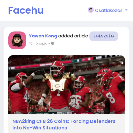
Facehu
Csatlakozás
n
added article
Yawen Kong
EGÉSZSÉG
10 hónapja
-
NBA2king CFB 26 Coins: Forcing Defenders
Into No-Win Situations