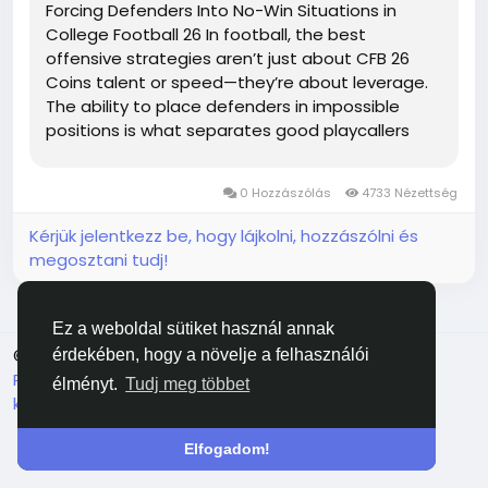
Forcing Defenders Into No-Win Situations in
College Football 26 In football, the best
offensive strategies aren’t just about CFB 26
Coins talent or speed—they’re about leverage.
The ability to place defenders in impossible
positions is what separates good playcallers
from great ones. In College Football 26, this
concept has been elevated to an art form. With
0 Hozzászólás
4733 Nézettség
smarter defensive...
Kérjük jelentkezz be, hogy lájkolni, hozzászólni és
megosztani tudj!
Ez a weboldal sütiket használ annak
© 2026 Facehun
Magyar
érdekében, hogy a növelje a felhasználói
Rólunk
Felhasználói feltételek
Adatvédelem
Lépj
élményt.
Tudj meg többet
kapcsolatba velünk
Könyvtár
Elfogadom!