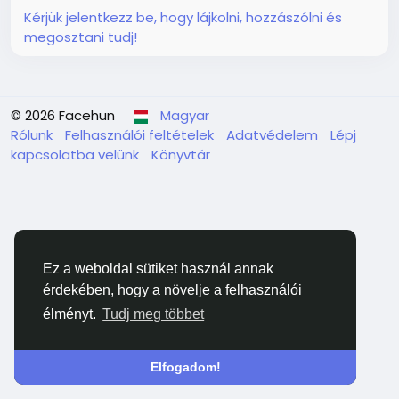
Kérjük jelentkezz be, hogy lájkolni, hozzászólni és
megosztani tudj!
© 2026 Facehun
Magyar
Rólunk
Felhasználói feltételek
Adatvédelem
Lépj
kapcsolatba velünk
Könyvtár
Ez a weboldal sütiket használ annak
érdekében, hogy a növelje a felhasználói
élményt.
Tudj meg többet
Elfogadom!