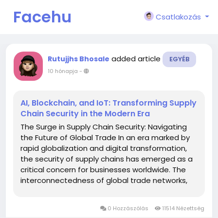
Facehu
Csatlakozás
n
added article
Rutujjhs Bhosale
EGYÉB
10 hónapja
-
AI, Blockchain, and IoT: Transforming Supply
Chain Security in the Modern Era
The Surge in Supply Chain Security: Navigating
the Future of Global Trade In an era marked by
rapid globalization and digital transformation,
the security of supply chains has emerged as a
critical concern for businesses worldwide. The
interconnectedness of global trade networks,
while fostering efficiency, has also introduced
vulnerabilities that can have profound
0 Hozzászólás
11514 Nézettség
implications on operations,...