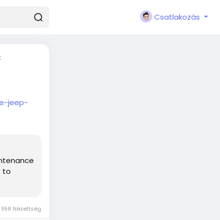
Csatlakozás
t
e-jeep-
intenance
 to
958 Nézettség