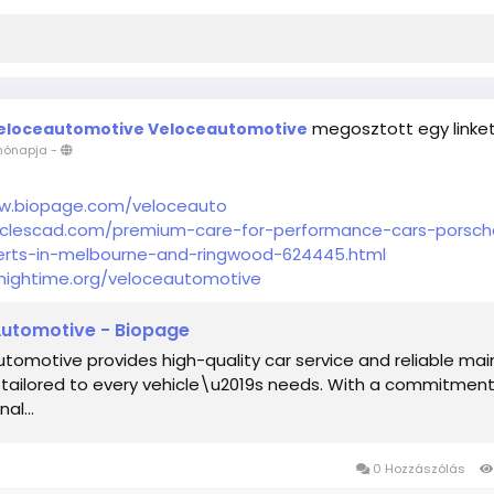
megosztott egy linke
eloceautomotive Veloceautomotive
hónapja
-
ww.biopage.com/veloceauto
ticlescad.com/premium-care-for-performance-cars-porsch
perts-in-melbourne-and-ringwood-624445.html
t.nightime.org/veloceautomotive
Automotive - Biopage
tomotive provides high-quality car service and reliable ma
 tailored to every vehicle\u2019s needs. With a commitment
al...
0 Hozzászólás