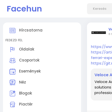
Facehun
V
Hírcsatorna
8 
FEDEZD FEL
https://w
Oldalak
https://ar
ferrari-ex
Csoportok
https://gi
Események
Veloce 
Veloce Au
Néz
solutions
profession
Blogok
Piactér