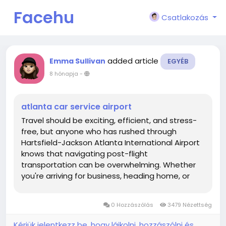
Facehu
Csatlakozás
n
added article
Emma Sullivan
EGYÉB
8 hónapja
-
atlanta car service airport
Travel should be exciting, efficient, and stress-
free, but anyone who has rushed through
Hartsfield-Jackson Atlanta International Airport
knows that navigating post-flight
transportation can be overwhelming. Whether
you're arriving for business, heading home, or
starting a well-deserved vacation, the last thing
you want is to stand in long taxi lines or deal with
0 Hozzászólás
3479 Nézettség
unpredictable rideshare...
Kérjük jelentkezz be, hogy lájkolni, hozzászólni és