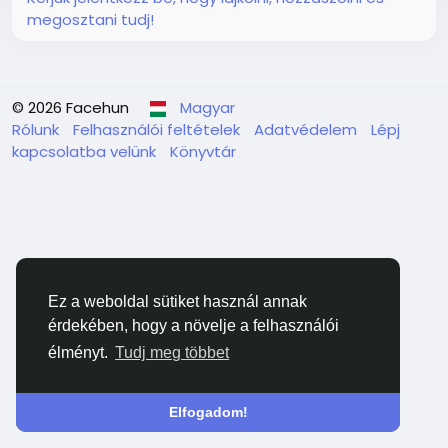
megosztani tudj!
© 2026 Facehun
Magyar
Rólunk
Felhasználói feltételek
Adatvédelem
Lépj
kapcsolatba velünk
Könyvtár
Ez a weboldal sütiket használ annak
érdekében, hogy a növelje a felhasználói
élményt.
Tudj meg többet
Elfogadom!