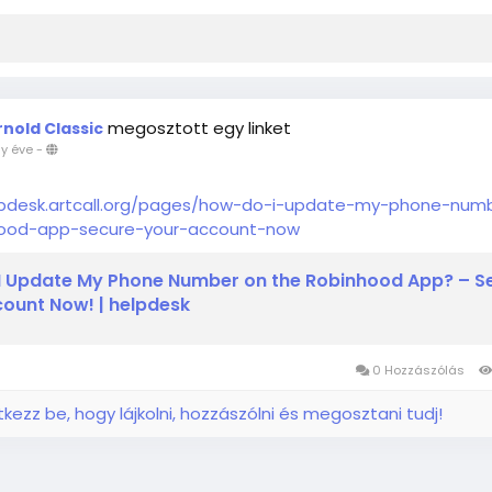
megosztott egy linket
rnold Classic
y éve
-
lpdesk.artcall.org/pages/how-do-i-update-my-phone-num
hood-app-secure-your-account-now
I Update My Phone Number on the Robinhood App? – S
ount Now! | helpdesk
0 Hozzászólás
ntkezz be, hogy lájkolni, hozzászólni és megosztani tudj!