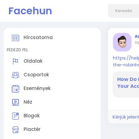
Facehun
A
Hírcsatorna
eg
FEDEZD FEL
https://he
Oldalak
the-robin
Csoportok
How Do 
Your Acc
Események
Néz
Blogok
Kérjük jele
Piactér