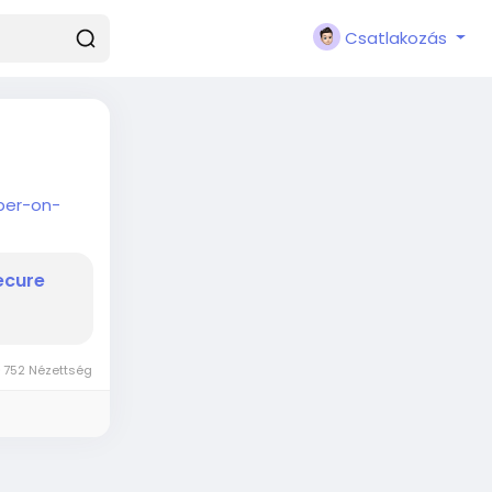
Csatlakozás
ber-on-
ecure
752 Nézettség