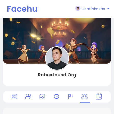
Facehu
Csatlakozás
n
Robuxtousd Org