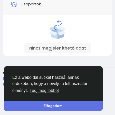
Csoportok
Nincs megjeleníthető adat
© 2026 Facehun
Magyar
Ez a weboldal sütiket használ annak
Rólunk
Felhasználói feltételek
Adatvédelem
Lépj
kapcsolatba velünk
Könyvtár
érdekében, hogy a növelje a felhasználói
élményt.
Tudj meg többet
Elfogadom!