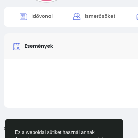
Idővonal
ismerősöket
Események
© 2026 Facehun
Magyar
Ez a weboldal sütiket használ annak