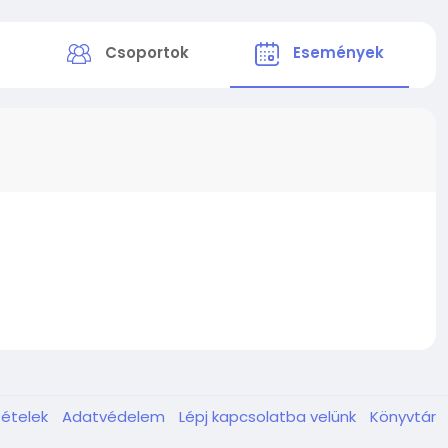
k
Csoportok
Események
tételek
Adatvédelem
Lépj kapcsolatba velünk
Könyvtár