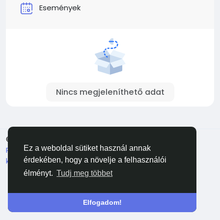
Események
Nincs megjeleníthető adat
© 2026 Facehun
Magyar
Ez a weboldal sütiket használ annak
Rólunk
Felhasználói feltételek
Adatvédelem
Lépj
kapcsolatba velünk
Könyvtár
érdekében, hogy a növelje a felhasználói
élményt.
Tudj meg többet
Elfogadom!