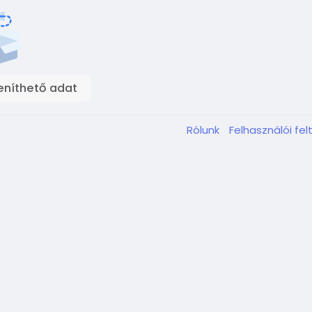
eníthető adat
Rólunk
Felhasználói fel