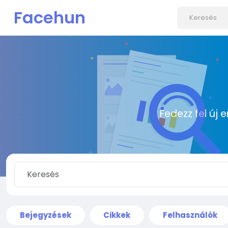
Facehun
Fedezz fel új 
Bejegyzések
Cikkek
Felhasználók