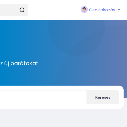
Csatlakozás
zz új barátokat
Keresés