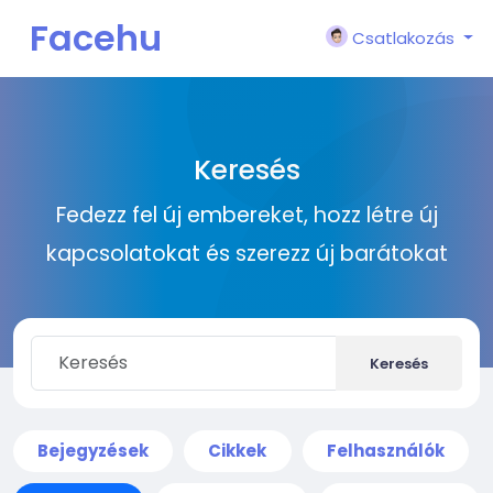
Facehu
Csatlakozás
n
Keresés
Fedezz fel új embereket, hozz létre új
kapcsolatokat és szerezz új barátokat
Keresés
Bejegyzések
Cikkek
Felhasználók