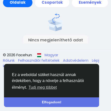
Oldalak
Csoportok
Események
Nincs megjeleníthető adat
© 2026 Facehun
Magyar
Rólunk
Felhasználói feltételek
Adatvédelem
Lépj
kapcsolatba velünk
Könyvtár
Ez a weboldal sütiket használ annak
érdekében, hogy a növelje a felhasználói
élményt.
Tudj meg többet
Elfogadom!