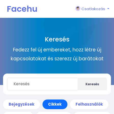
Facehu
Csatlakozás
n
Keresés
Fedezz fel új embereket, hozz létre új
kapcsolatokat és szerezz új barátokat
Keresés
Bejegyzések
Cikkek
Felhasználók