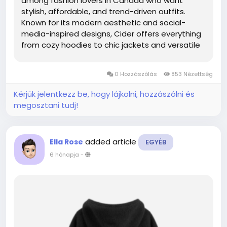
among fashion lovers in Canada who want
stylish, affordable, and trend-driven outfits.
Known for its modern aesthetic and social-
media-inspired designs, Cider offers everything
from cozy hoodies to chic jackets and versatile
shorts. If you’re looking to upgrade your
wardrobe without breaking the bank, this guide
0 Hozzászólás
853 Nézettség
covers everything you need to...
Kérjük jelentkezz be, hogy lájkolni, hozzászólni és
megosztani tudj!
added article
Ella Rose
EGYÉB
6 hónapja
-