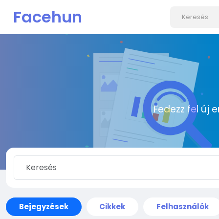
Facehun
Fedezz fel új 
Bejegyzések
Cikkek
Felhasználók