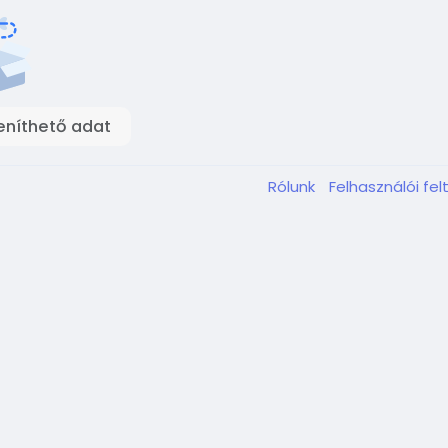
eníthető adat
Rólunk
Felhasználói fel