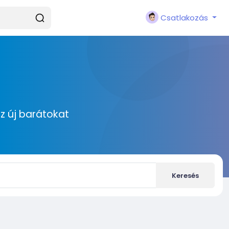
Csatlakozás
zz új barátokat
Keresés