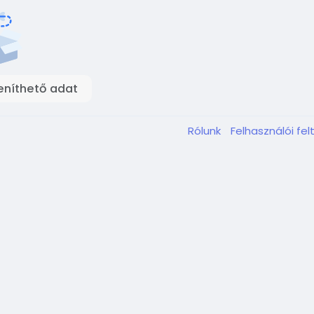
eníthető adat
Rólunk
Felhasználói fel