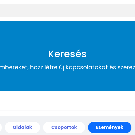
Keresés
embereket, hozz létre új kapcsolatokat és szere
Oldalak
Csoportok
Események