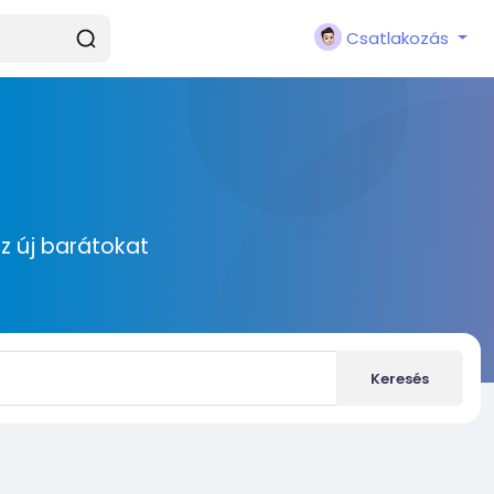
Csatlakozás
zz új barátokat
Keresés