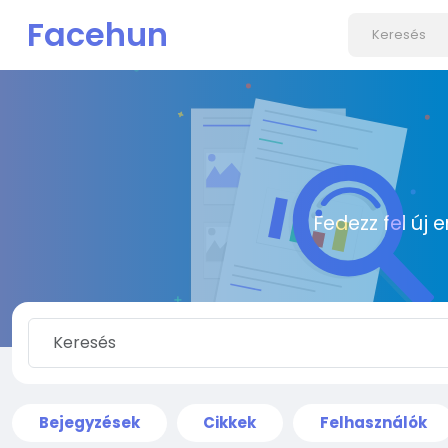
Facehun
Fedezz fel új 
Bejegyzések
Cikkek
Felhasználók