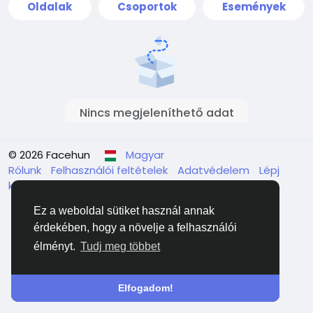
Oldalak
Csoportok
Események
Nincs megjeleníthető adat
© 2026 Facehun
Magyar
Rólunk
Felhasználói feltételek
Adatvédelem
Lépj
kapcsolatba velünk
Könyvtár
Ez a weboldal sütiket használ annak
érdekében, hogy a növelje a felhasználói
élményt.
Tudj meg többet
Elfogadom!