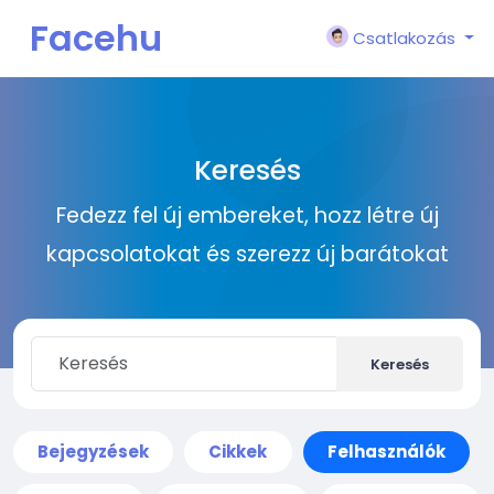
Facehu
Csatlakozás
n
Keresés
Fedezz fel új embereket, hozz létre új
kapcsolatokat és szerezz új barátokat
Keresés
Bejegyzések
Cikkek
Felhasználók