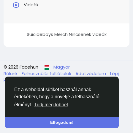
Videók
Suicideboys Merch Nincsenek videók
© 2026 Facehun
Magyar
Rólunk
Felhasználói feltételek
Adatvédelem
Lépj
kapcsolatba velünk
Könyvtár
Ez a weboldal sütiket használ annak
érdekében, hogy a növelje a felhasználói
élményt.
Tudj meg többet
Elfogadom!