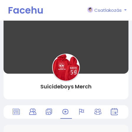
Facehu
Csatlakozás
n
Suicideboys Merch