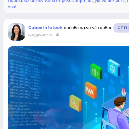
Παρακαλούμε συνδέσου στην Κοινότητά μας για να δηλώσεις τι σ
σου!
πρόσθεσε ένα νέο άρθρο
Cubes Infotech
OTTH
ένας χρόνος πριν
-