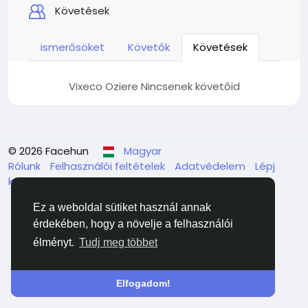
Követések
ismerősöket
Követők
Követések
Vixeco Oziere Nincsenek követőid
© 2026 Facehun
Magyar
Rólunk
Felhasználói feltételek
Adatvédelem
Lépj
kapcsolatba velünk
Könyvtár
Ez a weboldal sütiket használ annak
érdekében, hogy a növelje a felhasználói
élményt.
Tudj meg többet
Elfogadom!