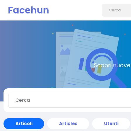
Facehun
Scopri nuove 
Articoli
Articles
Utenti