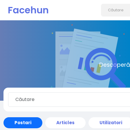
Facehun
Descoperă o
Postari
Articles
Utilizatori