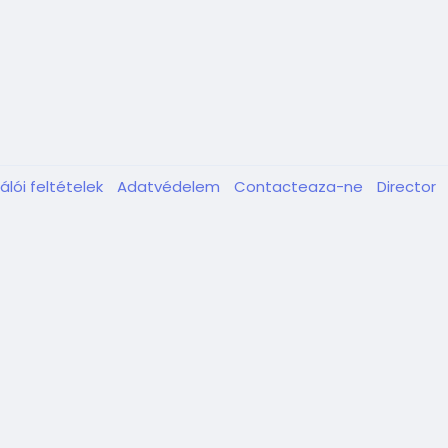
álói feltételek
Adatvédelem
Contacteaza-ne
Director