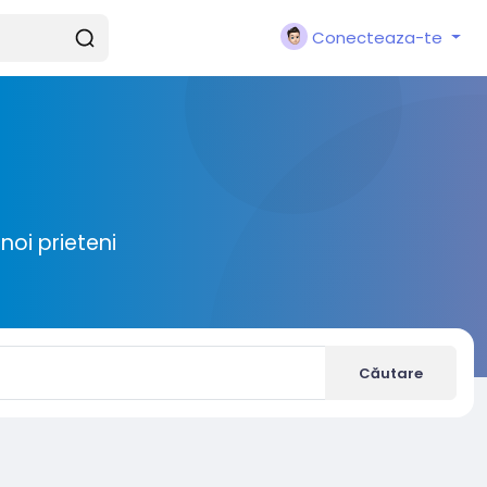
Conecteaza-te
noi prieteni
Căutare